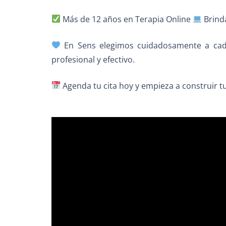
Más de 12 años en Terapia Online
Brind
En Sens elegimos cuidadosamente a cada 
profesional y efectivo.
Agenda tu cita hoy y empieza a construir tu